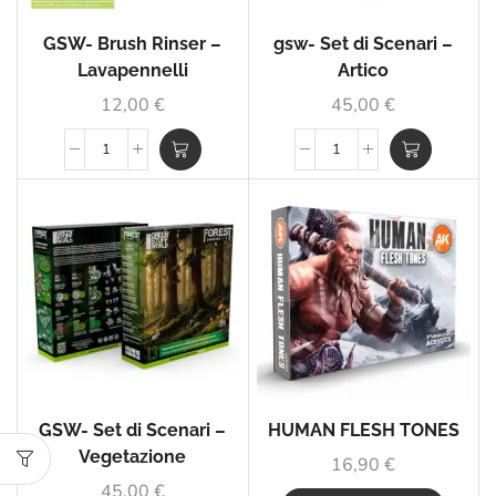
GSW- Brush Rinser –
gsw- Set di Scenari –
Lavapennelli
Artico
12,00
€
45,00
€
GSW- Set di Scenari –
HUMAN FLESH TONES
Vegetazione
16,90
€
45,00
€