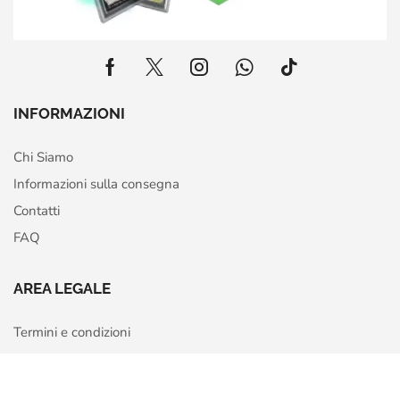
INFORMAZIONI
Chi Siamo
Informazioni sulla consegna
Contatti
FAQ
AREA LEGALE
Termini e condizioni
Privacy Policy
Home
Shop
More
Cookie Policy