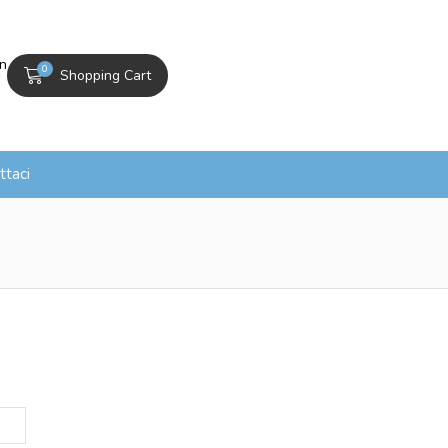
In
0
Shopping Cart
ttaci
.