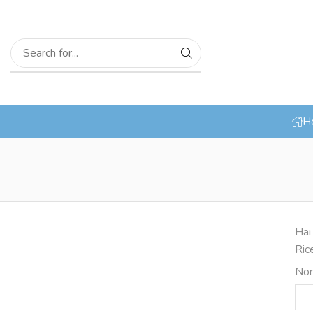
H
Hai
Ric
Nom