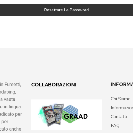
Resettare La Password
INFORMA
n Fumetti,
COLLABORAZIONI
ndasing,
Chi Siamo
na vasta
e in lingua
Informazio
edicato per
Contatti
 per
FAQ
icato anche