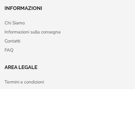
INFORMAZIONI
Chi Siamo
Informazioni sulla consegna
Contatti
FAQ
AREA LEGALE
Termini e condizioni
Privacy Policy
Home
Shop
More
Cookie Policy
Richiedi recesso o rimborso