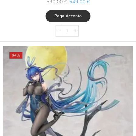
590,00
€
549,00
€
Paga Acconto
SALE