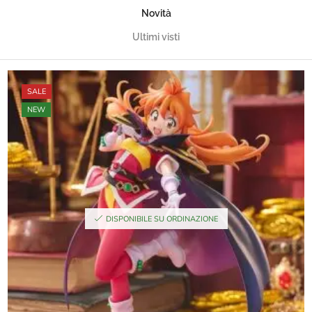
Novità
Ultimi visti
SALE
NEW
DISPONIBILE SU ORDINAZIONE