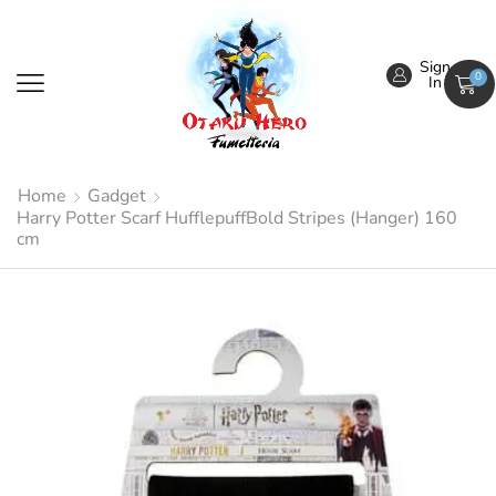
Sign
0
In
Home
Gadget
Harry Potter Scarf HufflepuffBold Stripes (Hanger) 160
cm