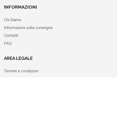
INFORMAZIONI
Chi Siamo
Informazioni sulla consegna
Contatti
FAQ
AREA LEGALE
Termini e condizioni
Privacy Policy
Home
Shop
More
Cookie Policy
Richiedi recesso o rimborso