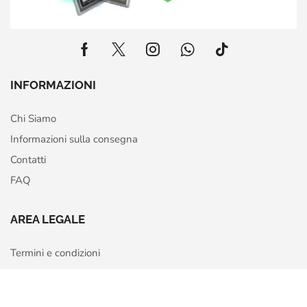
INFORMAZIONI
Chi Siamo
Informazioni sulla consegna
Contatti
FAQ
AREA LEGALE
Termini e condizioni
Privacy Policy
Home
Shop
More
Cookie Policy