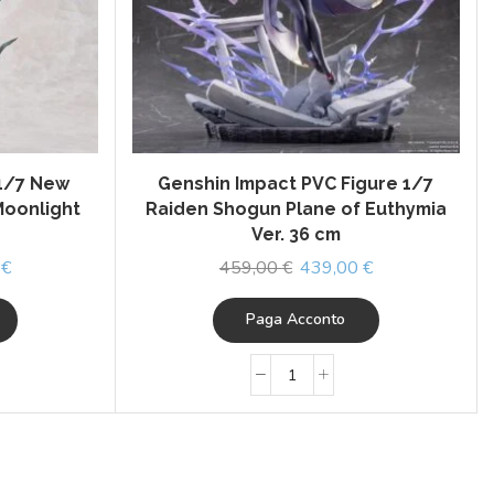
 1/7 New
Genshin Impact PVC Figure 1/7
Moonlight
Raiden Shogun Plane of Euthymia
Ver. 36 cm
0
€
459,00
€
439,00
€
Paga Acconto