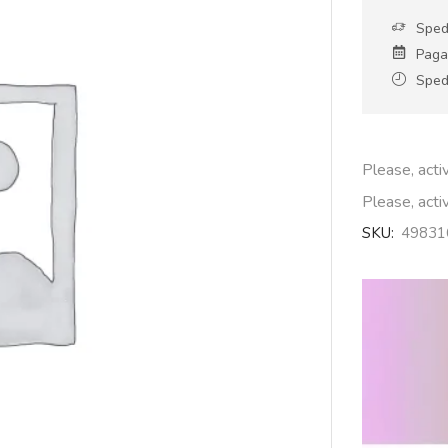
Sped
Paga
Spedi
Please, act
Please, act
SKU:
49831