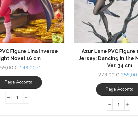
PVC Figure Lina Inverse
Azur Lane PVC Figure
ight Novel 16 cm
Jersey: Dancing in the 
Ver. 34 cm
59,00
€
149,00
€
279,00
€
259,0
Paga Acconto
Paga Acconto