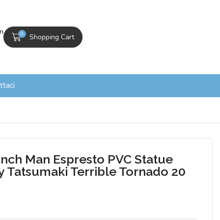
In
0
Shopping Cart
ttaci
nch Man Espresto PVC Statue
y Tatsumaki Terrible Tornado 20