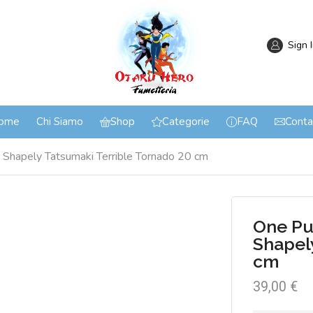
Sign 
ome
Chi Siamo
Shop
Categorie
FAQ
Conta
Shapely Tatsumaki Terrible Tornado 20 cm
One Pu
Shapel
cm
39,00
€