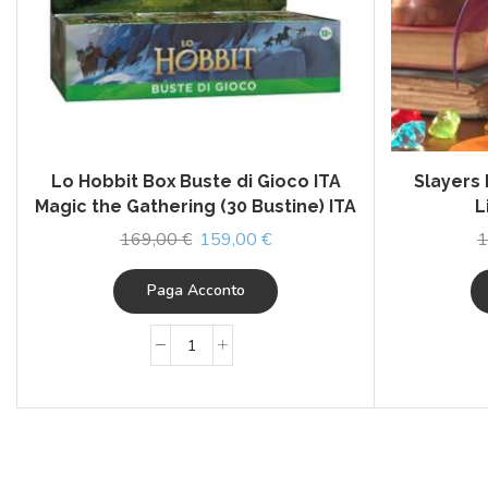
Lo Hobbit Box Buste di Gioco ITA
Slayers 
Magic the Gathering (30 Bustine) ITA
L
169,00
€
159,00
€
1
Paga Acconto