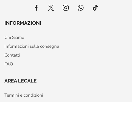
INFORMAZIONI
Chi Siamo
Informazioni sulla consegna
Contatti
FAQ
AREA LEGALE
Termini e condizioni
Privacy Policy
Home
Shop
More
Cookie Policy
Richiedi recesso o rimborso