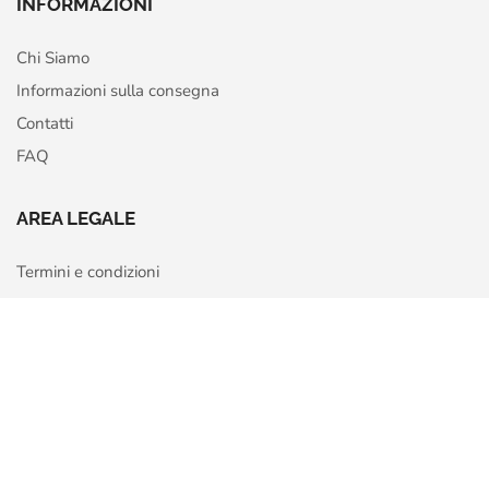
INFORMAZIONI
Chi Siamo
Informazioni sulla consegna
Contatti
FAQ
AREA LEGALE
Termini e condizioni
Privacy Policy
Home
Shop
More
Cookie Policy
Richiedi recesso o rimborso