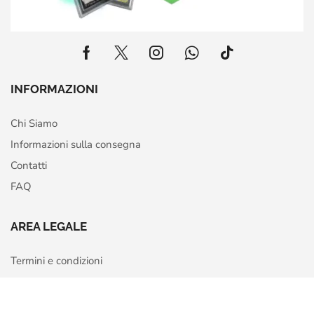
INFORMAZIONI
Chi Siamo
Informazioni sulla consegna
Contatti
FAQ
AREA LEGALE
Termini e condizioni
Privacy Policy
Home
Shop
More
Cookie Policy