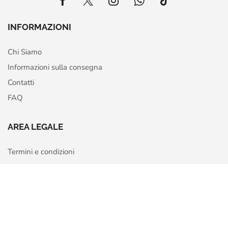
INFORMAZIONI
Chi Siamo
Informazioni sulla consegna
Contatti
FAQ
AREA LEGALE
Termini e condizioni
Privacy Policy
Home
Shop
More
Cookie Policy
Richiedi recesso o rimborso