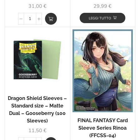
31,00
€
29,99
€
LEGGI TUTTO
Dragon Shield Sleeves –
Standard size – Matte
Dual – Gooseberry (100
FINAL FANTASY Card
Sleeves)
Sleeve Series Rinoa
11,50
€
(FFCSS-04)