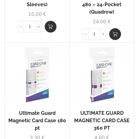
Sleeves)
480 – 24-Pocket
(Quadrow)
10,00
€
24,00
€
Ultimate Guard
ULTIMATE GUARD
Magnetic Card Case 180
MAGNETIC CARD CASE
pt
360 PT
3,30
€
4,60
€