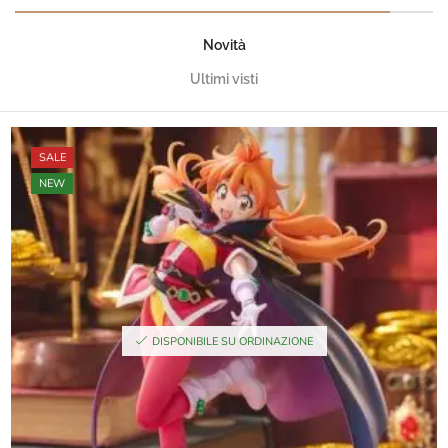
Novità
Ultimi visti
SALE
NEW
DISPONIBILE SU ORDINAZIONE