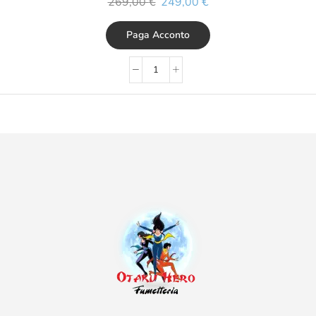
269,00
€
249,00
€
Paga Acconto