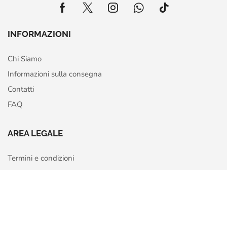
INFORMAZIONI
Chi Siamo
Informazioni sulla consegna
Contatti
FAQ
AREA LEGALE
Termini e condizioni
Privacy Policy
Home
Shop
More
Cookie Policy
Richiedi recesso o rimborso