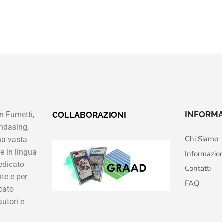
INFORMA
n Fumetti,
COLLABORAZIONI
ndasing,
Chi Siamo
na vasta
e in lingua
Informazio
edicato
Contatti
te e per
FAQ
cato
autori e