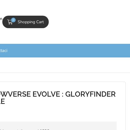
In
0
Shopping Cart
taci
WVERSE EVOLVE : GLORYFINDER
E