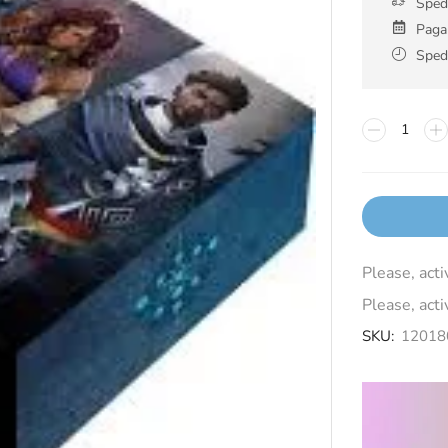
Spedi
Pagam
Spedi
Please, act
Please, act
SKU:
12018