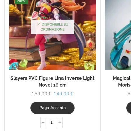
NEW
DISPONIBILE SU
ORDINAZIONE
Slayers PVC Figure Lina Inverse Light
Magical
Novel 16 cm
Moris
159,00
€
149,00
€
5
Paga Acconto