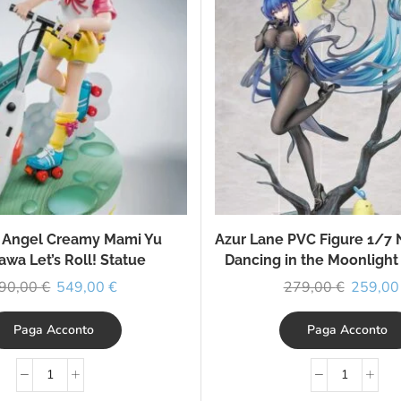
 Angel Creamy Mami Yu
Azur Lane PVC Figure 1/7 
awa Let’s Roll! Statue
Dancing in the Moonlight 
90,00
€
549,00
€
279,00
€
259,0
Paga Acconto
Paga Acconto