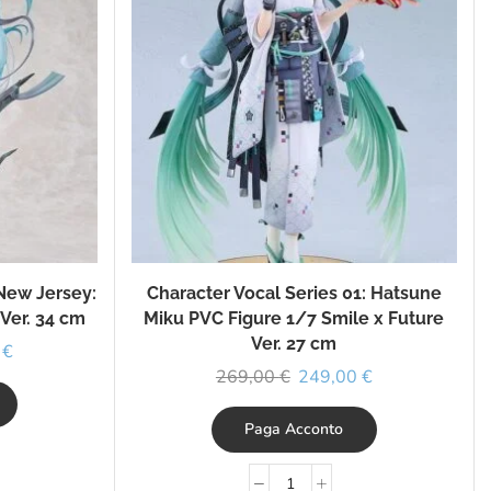
New Jersey:
Character Vocal Series 01: Hatsune
Ver. 34 cm
Miku PVC Figure 1/7 Smile x Future
Ver. 27 cm
0
€
269,00
€
249,00
€
Paga Acconto