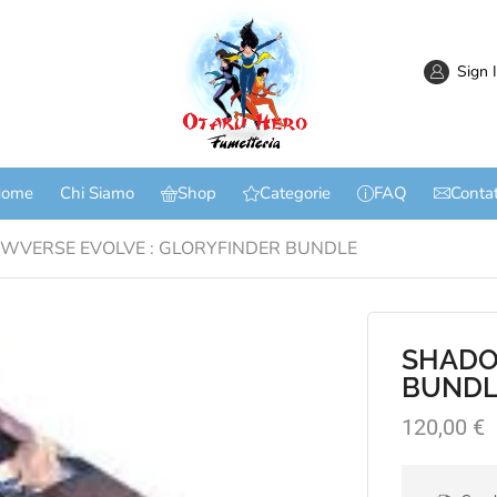
Sign 
ome
Chi Siamo
Shop
Categorie
FAQ
Contat
WVERSE EVOLVE : GLORYFINDER BUNDLE
SHADO
BUNDL
120,00
€