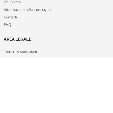
Chi Siamo
Informazioni sulla consegna
Contatti
FAQ
AREA LEGALE
Termini e condizioni
Privacy Policy
Home
Shop
More
Cookie Policy
Richiedi recesso o rimborso
Copyright © 2026 Otaku Hero – P.IVA 02322800026