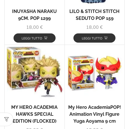
INUYASHA NARAKU
LILO & STITCH STITCH
9CM. POP 1299
SEDUTO POP 159
18,00
€
18,00
€
LEGGI TUTTO
LEGGI TUTTO
MY HERO ACADEMIA
My Hero AcademiaPOP!
HAWKS SPECIAL
Animation Vinyl Figure
EDITION (FLOCKED)
Yuga Aoyama 9 cm