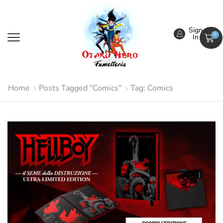
Sign
0
In
Home
Posts Tagged "Comics"
Tag: Comics