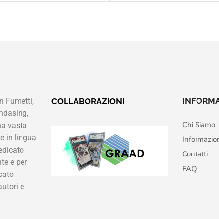
INFORMA
n Fumetti,
COLLABORAZIONI
ndasing,
Chi Siamo
na vasta
e in lingua
Informazio
edicato
Contatti
te e per
FAQ
cato
autori e