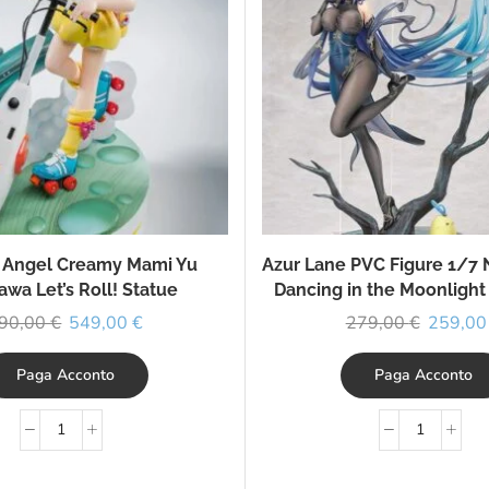
 Angel Creamy Mami Yu
Azur Lane PVC Figure 1/7 
awa Let’s Roll! Statue
Dancing in the Moonlight 
90,00
€
549,00
€
279,00
€
259,0
Paga Acconto
Paga Acconto