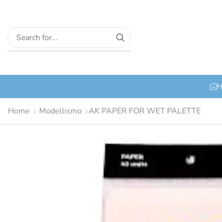
H
Home
Modellismo
AK PAPER FOR WET PALETTE