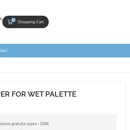
In
0
Shopping Cart
taci
PER FOR WET PALETTE
zione gratuita sopra i 100€