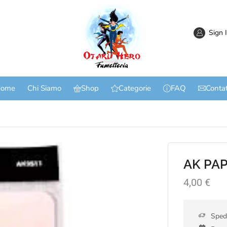
Sign 
ome
Chi Siamo
Shop
Categorie
FAQ
Contat
AK PA
4,00
€
Spedi