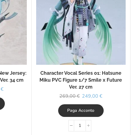
New Jersey:
Character Vocal Series 01: Hatsune
Ver. 34 cm
Miku PVC Figure 1/7 Smile x Future
Ver. 27 cm
0
€
269,00
€
249,00
€
Paga Acconto