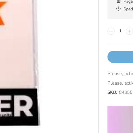
Pagam
Spedi
Please, act
Please, act
SKU:
84355