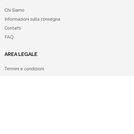
Chi Siamo
Informazioni sulla consegna
Contatti
FAQ
AREA LEGALE
Termini e condizioni
Privacy Policy
Home
Shop
More
Cookie Policy
Richiedi recesso o rimborso