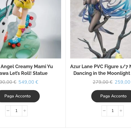
 Angel Creamy Mami Yu
Azur Lane PVC Figure 1/7 
awa Let’s Roll! Statue
Dancing in the Moonlight 
90,00
€
549,00
€
279,00
€
259,0
Paga Acconto
Paga Acconto