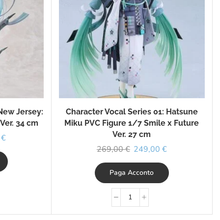
New Jersey:
Character Vocal Series 01: Hatsune
Ver. 34 cm
Miku PVC Figure 1/7 Smile x Future
Ver. 27 cm
0
€
269,00
€
249,00
€
Paga Acconto