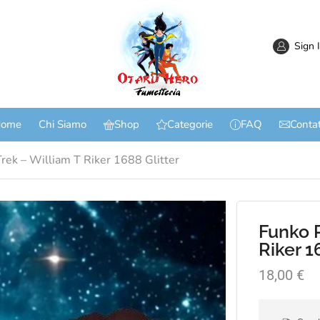
Sign 
ome
Chi Siamo
Shop
Categorie
FAQ
Contat
Trek – William T Riker 1688 Glitter
Funko P
Riker 1
18,00
€