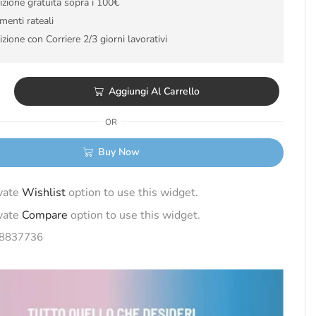
zione gratuita sopra i 100€
enti rateali
zione con Corriere 2/3 giorni lavorativi
Aggiungi Al Carrello
OR
Buy Now
ivate
Wishlist
option to use this widget.
ivate
Compare
option to use this widget.
8837736