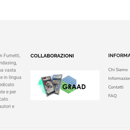
INFORMA
n Fumetti,
COLLABORAZIONI
ndasing,
Chi Siamo
na vasta
e in lingua
Informazio
edicato
Contatti
te e per
FAQ
cato
autori e