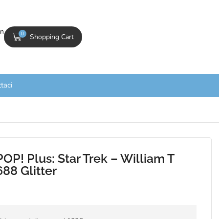
In
0
Shopping Cart
taci
OP! Plus: Star Trek – William T
688 Glitter