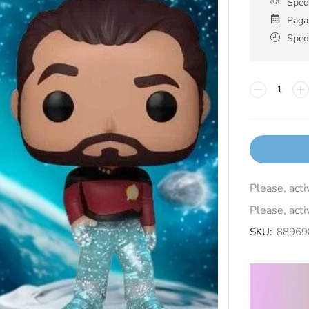
Spedi
Pagam
Spedi
Please, act
Please, act
SKU:
88969