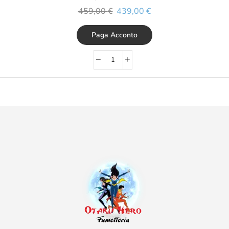
459,00
€
439,00
€
Paga Acconto