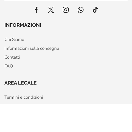
INFORMAZIONI
Chi Siamo
Informazioni sulla consegna
Contatti
FAQ
AREA LEGALE
Termini e condizioni
Privacy Policy
Home
Shop
More
Cookie Policy
Richiedi recesso o rimborso