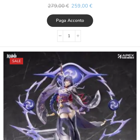
279,00
€
259,00
€
Paga Acconto
SALE