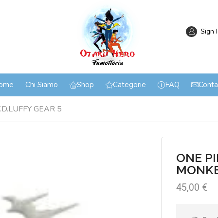
Sign 
ome
Chi Siamo
Shop
Categorie
FAQ
Conta
D.LUFFY GEAR 5
ONE P
MONKE
45,00
€