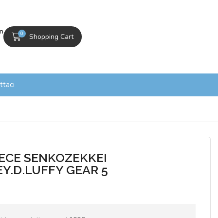
In
0
Shopping Cart
ttaci
IECE SENKOZEKKEI
Y.D.LUFFY GEAR 5