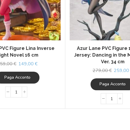
PVC Figure Lina Inverse
Azur Lane PVC Figure
ight Novel 16 cm
Jersey: Dancing in the 
Ver. 34 cm
59,00
€
149,00
€
279,00
€
259,0
Paga Acconto
Paga Acconto