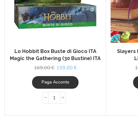
Lo Hobbit Box Buste di Gioco ITA
Slayers 
Magic the Gathering (30 Bustine) ITA
L
169,00
€
159,00
€
1
Paga Acconto