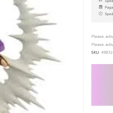
Sped
Paga
Spedi
Please, act
Please, act
SKU:
49831