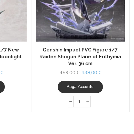
 1/7 New
Genshin Impact PVC Figure 1/7
Moonlight
Raiden Shogun Plane of Euthymia
Ver. 36 cm
0
€
459,00
€
439,00
€
Paga Acconto