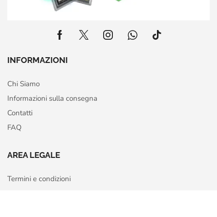
INFORMAZIONI
Chi Siamo
Informazioni sulla consegna
Contatti
FAQ
AREA LEGALE
Termini e condizioni
Privacy Policy
Home
Shop
More
Cookie Policy