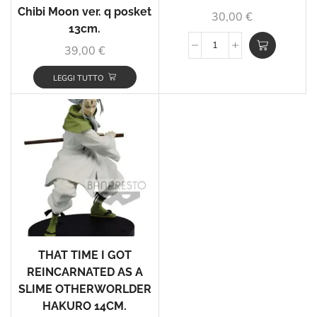
Chibi Moon ver. q posket
30,00
€
13cm.
39,00
€
LEGGI TUTTO
THAT TIME I GOT
REINCARNATED AS A
SLIME OTHERWORLDER
HAKURO 14CM.