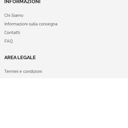
INFORMAZIONI
Chi Siamo
Informazioni sulla consegna
Contatti
FAQ
AREA LEGALE
Termini e condizioni
Privacy Policy
Home
Shop
More
Cookie Policy
Richiedi recesso o rimborso