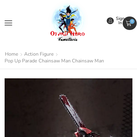
Sign
0
In
Home
Action Figure
Pop Up Parade Chainsaw Man Chainsaw Man