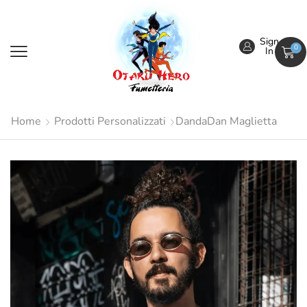
Sign
0
In
Home
Prodotti Personalizzati
DandaDan Maglietta