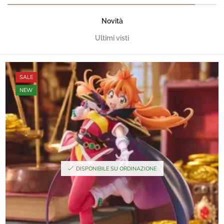
Novità
Ultimi visti
SALE
NEW
DISPONIBILE SU ORDINAZIONE