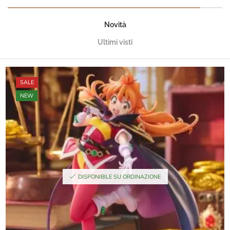
Novità
Ultimi visti
SALE
NEW
DISPONIBILE SU ORDINAZIONE