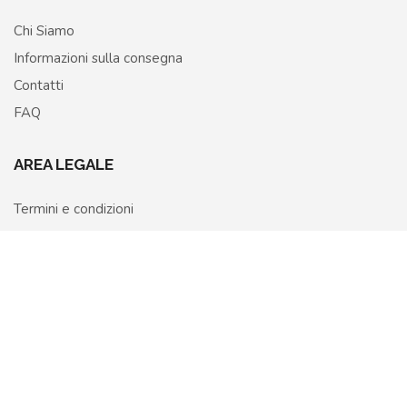
Chi Siamo
Informazioni sulla consegna
Contatti
FAQ
AREA LEGALE
Termini e condizioni
Privacy Policy
Home
Shop
More
Cookie Policy
Richiedi recesso o rimborso
Copyright © 2026 Otaku Hero – P.IVA 02322800026