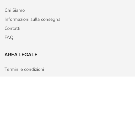
Chi Siamo
Informazioni sulla consegna
Contatti
FAQ
AREA LEGALE
Termini e condizioni
Privacy Policy
Home
Shop
More
Cookie Policy
Richiedi recesso o rimborso
Copyright © 2026 Otaku Hero – P.IVA 02322800026