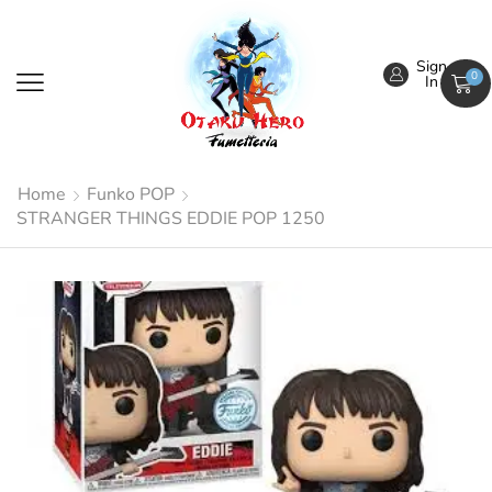
Sign
0
In
Home
Funko POP
STRANGER THINGS EDDIE POP 1250