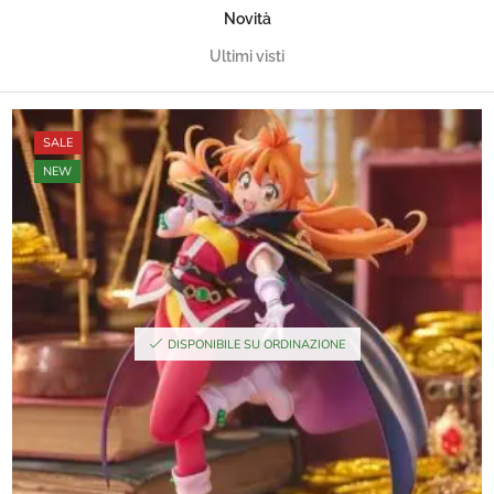
Novità
Ultimi visti
SALE
NEW
DISPONIBILE SU ORDINAZIONE